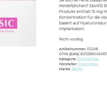
Sie suchen eine Basispfl
Mimikfältchen? SkinFill B
Produkt enthält 15 mg Hy
Konzentration für die ob
basiert auf Hyaluronsä
Implantation.
Nicht vorrätig
Artikelnummer:
00248
GTIN (EAN):
803288042493
Kategorie:
Dermal Filler
Hersteller:
PromoItalia
Marke:
Skinfill