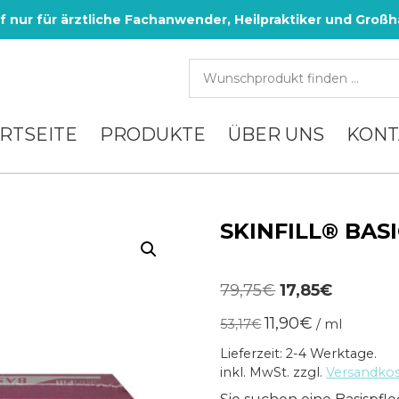
f nur für ärztliche Fachanwender, Heilpraktiker und Großh
RTSEITE
PRODUKTE
ÜBER UNS
KONT
SKINFILL® BASI
Ursprünglich
Aktuell
79,75
€
17,85
€
Preis
Preis
11,90
€
53,17
€
/
ml
war:
ist:
Lieferzeit: 2-4 Werktage.
79,75€
17,85€.
inkl. MwSt.
zzgl.
Versandko