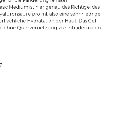
ege für die Minderung feinster
asic Medium ist hier genau das Richtige: das
aluronsäure pro ml, also eine sehr niedrige
erflächliche Hydratation der Haut. Das Gel
ure ohne Quervernetzung zur intradermalen
7