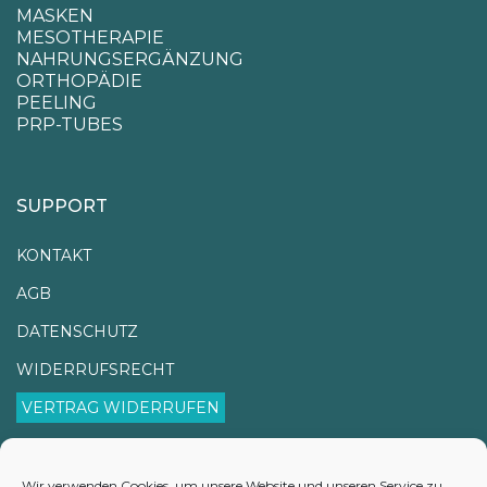
MASKEN
MESOTHERAPIE
NAHRUNGSERGÄNZUNG
ORTHOPÄDIE
PEELING
PRP-TUBES
SUPPORT
KONTAKT
AGB
DATENSCHUTZ
WIDERRUFSRECHT
VERTRAG WIDERRUFEN
IMPRESSUM
VERSANDINFORMATIONEN
Wir verwenden Cookies, um unsere Website und unseren Service zu