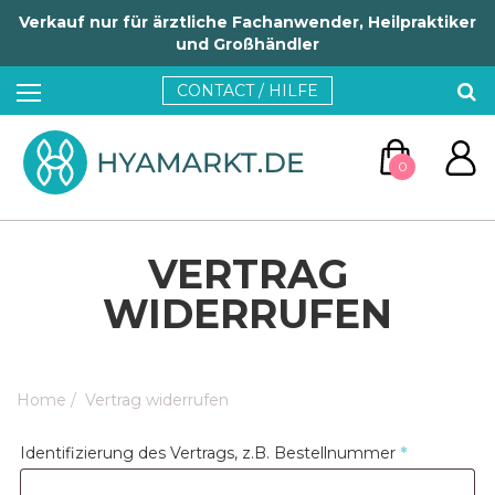
Verkauf nur für ärztliche Fachanwender, Heilpraktiker
und Großhändler
CONTACT / HILFE
0
VERTRAG
WIDERRUFEN
ZUM WARENKORB
Home
/
Vertrag widerrufen
WEITER EINKAUFEN
Identifizierung des Vertrags, z.B. Bestellnummer
*