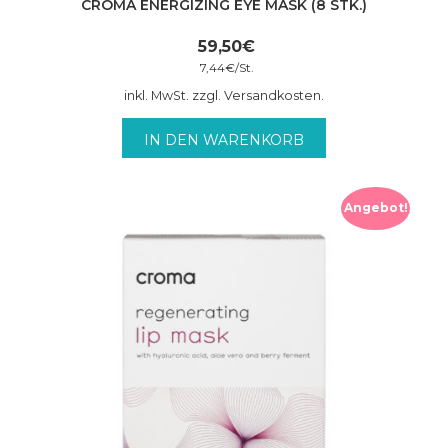
CROMA ENERGIZING EYE MASK (8 STK.)
59,50
€
7,44
€
/
St.
inkl. MwSt. zzgl. Versandkosten.
IN DEN WARENKORB
Angebot!