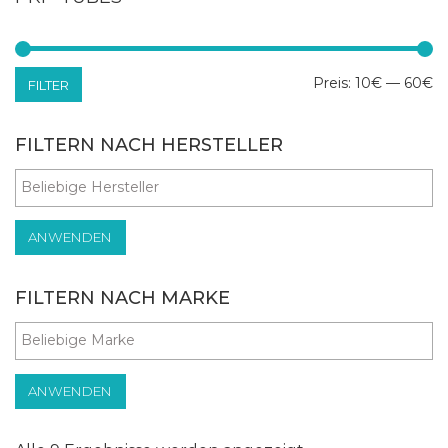
Mi
Ma
Preis:
10€
—
60€
FILTER
Pr
Pr
FILTERN NACH HERSTELLER
ANWENDEN
FILTERN NACH MARKE
ANWENDEN