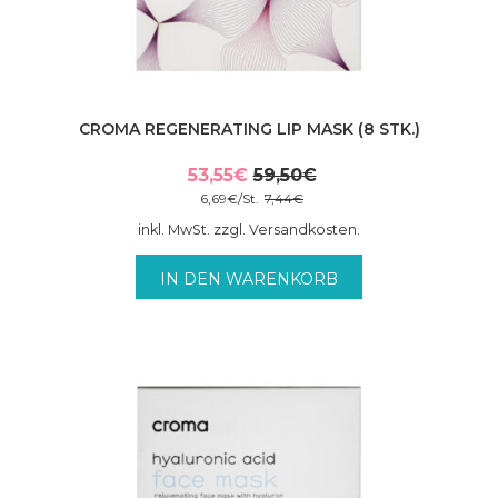
CROMA REGENERATING LIP MASK (8 STK.)
53,55
€
59,50
€
Ursprünglicher
Aktueller
6,69
€
/
St.
7,44
€
Preis
Preis
inkl. MwSt. zzgl. Versandkosten.
war:
ist:
59,50€
53,55€.
IN DEN WARENKORB