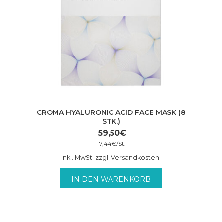
CROMA HYALURONIC ACID FACE MASK (8
STK.)
59,50
€
7,44
€
/
St.
inkl. MwSt. zzgl. Versandkosten.
IN DEN WARENKORB