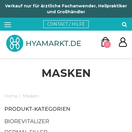
Verkauf nur für ärztliche Fachanwender, Heilpraktiker
und Großhändler
CONTACT / HILFE
0
MASKEN
Home
/
Masken
ZUM WARENKORB
PRODUKT-KATEGORIEN
WEITER EINKAUFEN
BIOREVITALIZER