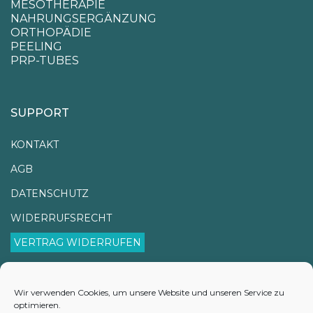
MESOTHERAPIE
NAHRUNGSERGÄNZUNG
ORTHOPÄDIE
PEELING
PRP-TUBES
SUPPORT
KONTAKT
AGB
DATENSCHUTZ
WIDERRUFSRECHT
VERTRAG WIDERRUFEN
IMPRESSUM
VERSANDINFORMATIONEN
Wir verwenden Cookies, um unsere Website und unseren Service zu
optimieren.