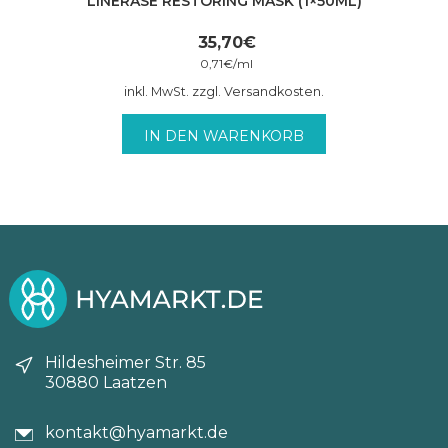
LINERASE RESTORING MASK (1×50ML)
35,70
€
0,71
€
/
ml
inkl. MwSt. zzgl. Versandkosten.
IN DEN WARENKORB
Hildesheimer Str. 85
30880 Laatzen
kontakt@hyamarkt.de