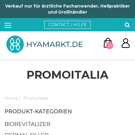
Verkauf nur für ärztliche Fachanwender, Heilpraktiker
und Großhändler
CONTACT / HILFE
0
PROMOITALIA
Home
/
PromoItalia
ZUM WARENKORB
PRODUKT-KATEGORIEN
WEITER EINKAUFEN
BIOREVITALIZER