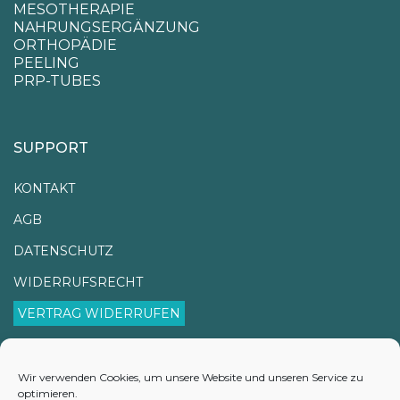
MESOTHERAPIE
NAHRUNGSERGÄNZUNG
ORTHOPÄDIE
PEELING
PRP-TUBES
SUPPORT
KONTAKT
AGB
DATENSCHUTZ
WIDERRUFSRECHT
VERTRAG WIDERRUFEN
IMPRESSUM
VERSANDINFORMATIONEN
Wir verwenden Cookies, um unsere Website und unseren Service zu
optimieren.