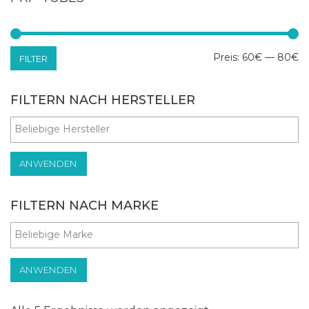
Mi
Ma
Preis:
60€
—
80€
FILTER
Pr
Pr
FILTERN NACH HERSTELLER
ANWENDEN
FILTERN NACH MARKE
ANWENDEN