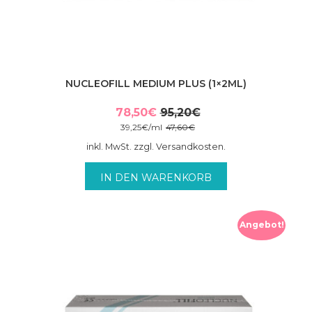
NUCLEOFILL MEDIUM PLUS (1×2ML)
78,50
€
95,20
€
Ursprünglicher
Aktueller
39,25
€
/
ml
47,60
€
Preis
Preis
inkl. MwSt. zzgl. Versandkosten.
war:
ist:
95,20€
78,50€.
IN DEN WARENKORB
Angebot!