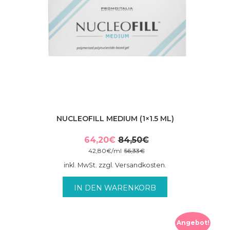
NUCLEOFILL MEDIUM (1×1.5 ML)
64,20
€
84,50
€
Ursprünglicher
Aktueller
42,80
€
/
ml
56,33
€
Preis
Preis
inkl. MwSt. zzgl. Versandkosten.
war:
ist:
84,50€
64,20€.
IN DEN WARENKORB
Angebot!