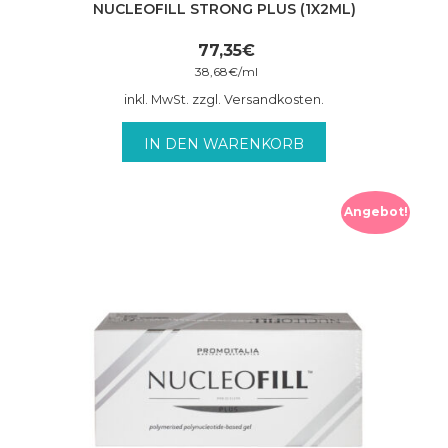
NUCLEOFILL STRONG PLUS (1X2ML)
77,35
€
38,68
€
/
ml
inkl. MwSt. zzgl. Versandkosten.
IN DEN WARENKORB
Angebot!