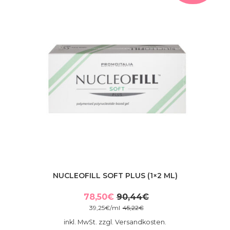
NUCLEOFILL SOFT PLUS (1×2 ML)
78,50
€
90,44
€
Ursprünglicher
Aktueller
39,25
€
/
ml
45,22
€
Preis
Preis
inkl. MwSt. zzgl. Versandkosten.
war:
ist: