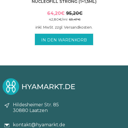
NUCLEOFILL STRONG (1×1,5ML)
64,20
€
95,20
€
Ursprünglicher
Aktueller
42,80
€
/
ml
63,47
€
Preis
Preis
inkl. MwSt. zzgl. Versandkosten.
war:
ist:
95,20€
64,20€.
IN DEN WARENKORB
Hildesheimer Str. 85
30880 Laatzen
kontakt@hyamarkt.de