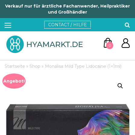
Verkauf nur für ärztliche Fachanwender, Heilpraktiker
und Großhändler
CONTACT / HILFE
0
Startseite
»
Shop
»
Monalisa Mild Type Lidocaine (1×1ml)
Angebot!
ZUM WARENKORB
WEITER EINKAUFEN