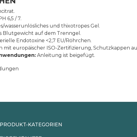
CHEN
itrat.
H 6,5 / 7.
s/wasserunlösliches und thixotropes Gel.
es Blutgewicht auf dem Trenngel.
kterielle Endotoxine <2,7 EU/Röhrchen.
mit europäischer ISO-Zertifizierung, Schutzkappen aus
 Anwendungen:
Anleitung ist beigefügt.
endungen
PRODUKT-KATEGORIEN