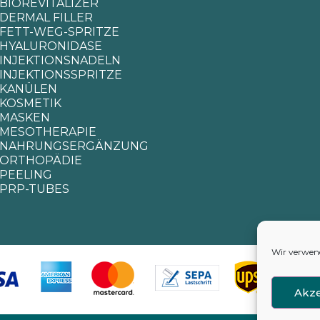
BIOREVITALIZER
DERMAL FILLER
FETT-WEG-SPRITZE
HYALURONIDASE
INJEKTIONSNADELN
INJEKTIONSSPRITZE
KANÜLEN
KOSMETIK
MASKEN
MESOTHERAPIE
NAHRUNGSERGÄNZUNG
ORTHOPÄDIE
PEELING
PRP-TUBES
Wir verwend
Akze