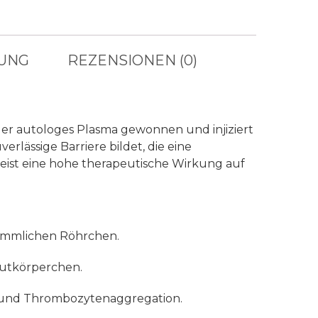
UNG
REZENSIONEN (0)
 der autologes Plasma gewonnen und injiziert
rlässige Barriere bildet, die eine
ist eine hohe therapeutische Wirkung auf
ömmlichen Röhrchen.
lutkörperchen.
g und Thrombozytenaggregation.