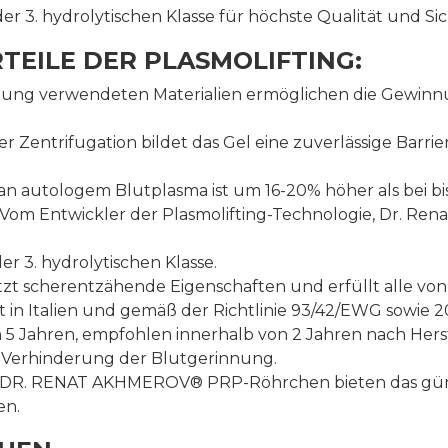
er 3. hydrolytischen Klasse für höchste Qualität und Sic
EILE DER PLASMOLIFTING:
llung verwendeten Materialien ermöglichen die Gewin
r Zentrifugation bildet das Gel eine zuverlässige Barri
an autologem Blutplasma ist um 16-20% höher als bei 
Vom Entwickler der Plasmolifting-Technologie, Dr. Re
er 3. hydrolytischen Klasse.
tzt scherentzähende Eigenschaften und erfüllt alle von
t in Italien und gemäß der Richtlinie 93/42/EWG sowie 20
on 5 Jahren, empfohlen innerhalb von 2 Jahren nach He
r Verhinderung der Blutgerinnung.
ng® DR. RENAT AKHMEROV® PRP-Röhrchen bieten das günst
en.