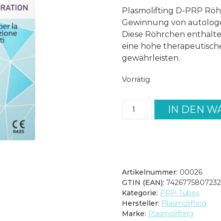
Plasmolifting D-PRP Röh
Gewinnung von autologem
Diese Röhrchen enthalte
eine hohe therapeutisc
gewährleisten.
Vorrätig
Plasmolifting
IN DEN 
D-
PRP
Röhrchen
(VPE
10
St.)
Artikelnummer:
00026
Menge
GTIN (EAN):
742677580723
Kategorie:
PRP-Tubes
Hersteller:
Plasmolifting
Marke:
Plasmolifting