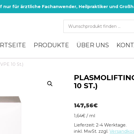
f nur für ärztliche Fachanwender, Heilpraktiker und Großh
RTSEITE
PRODUKTE
ÜBER UNS
KONT
VPE 10 St.)
PLASMOLIFTIN
10 ST.)
147,56
€
1,64
€
/
ml
Lieferzeit: 2-4 Werktage.
inkl. MwSt.
zzgl.
Versandko