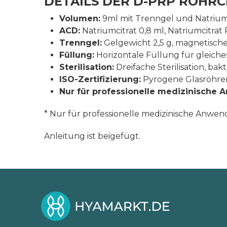
DETAILS DER D-PRP RÖHR
Volumen:
9ml mit Trenngel und Natriumc
ACD:
Natriumcitrat 0,8 ml, Natriumcitrat P
Trenngel:
Gelgewicht 2,5 g, magnetische
Füllung:
Horizontale Füllung für gleich
Sterilisation:
Dreifache Sterilisation, ba
ISO-Zertifizierung:
Pyrogene Glasröhren 
Nur für professionelle medizinische
* Nur für professionelle medizinische Anw
Anleitung ist beigefügt.