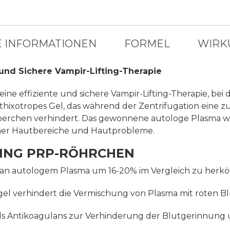
E INFORMATIONEN
FORMEL
WIRK
 und Sichere Vampir-Lifting-Therapie
ne effiziente und sichere Vampir-Lifting-Therapie, bei
ixotropes Gel, das während der Zentrifugation eine zuve
perchen verhindert. Das gewonnene autologe Plasma we
dener Hautbereiche und Hautprobleme.
TING PRP-RÖHRCHEN
an autologem Plasma um 16-20% im Vergleich zu herk
ngel verhindert die Vermischung von Plasma mit roten B
als Antikoagulans zur Verhinderung der Blutgerinnun