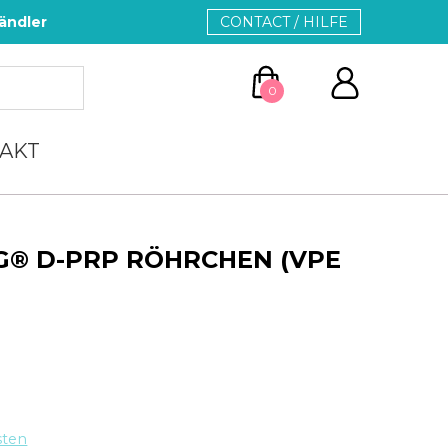
ändler
CONTACT / HILFE
0
AKT
G® D-PRP RÖHRCHEN (VPE
ZUM WARENKORB
WEITER EINKAUFEN
sten