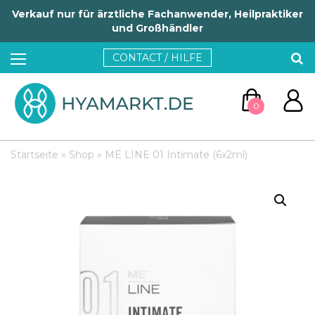
Verkauf nur für ärztliche Fachanwender, Heilpraktiker
und Großhändler
CONTACT / HILFE
0
Startseite
»
Shop
»
ME LINE 01 Intimate (6x2ml)
ZUM WARENKORB
WEITER EINKAUFEN