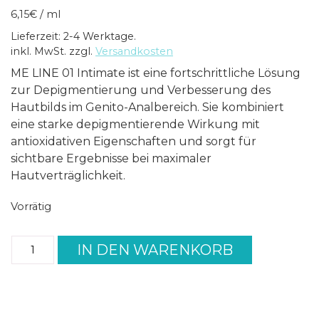
6,15
€
/
ml
Lieferzeit: 2-4 Werktage.
inkl. MwSt.
zzgl.
Versandkosten
ME LINE 01 Intimate ist eine fortschrittliche Lösung
zur Depigmentierung und Verbesserung des
Hautbilds im Genito-Analbereich. Sie kombiniert
eine starke depigmentierende Wirkung mit
antioxidativen Eigenschaften und sorgt für
sichtbare Ergebnisse bei maximaler
Hautverträglichkeit.
Vorrätig
ME
IN DEN WARENKORB
LINE
01
Intimate
(6x2ml)
Menge