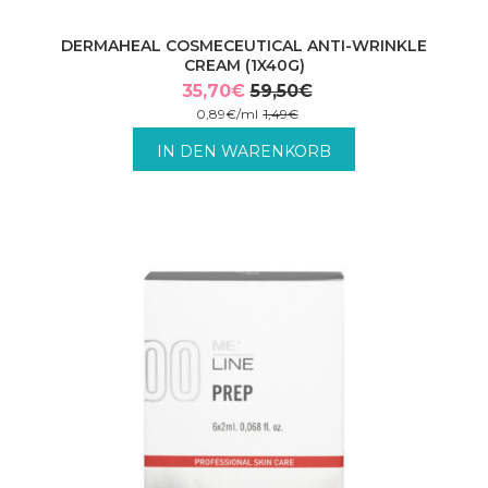
DERMAHEAL COSMECEUTICAL ANTI-WRINKLE
CREAM (1X40G)
35,70
€
59,50
€
Ursprünglicher
Aktueller
0,89
€
/
ml
1,49
€
Preis
Preis
inkl. MwSt. zzgl. Versandkosten.
IN DEN WARENKORB
war:
ist:
59,50€
35,70€.