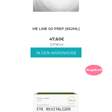
ME LINE 00 PREP (6X2ML)
47,60
€
3,97
€
/
ml
inkl. MwSt. zzgl. Versandkosten.
IN DEN WARENKORB
Angebot!