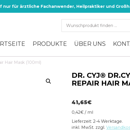
f nur für ärztliche Fachanwender, Heilpraktiker und Großh
RTSEITE
PRODUKTE
ÜBER UNS
KONT
ir Hair Mask (100ml)
DR. CYJ® DR.C
REPAIR HAIR M
41,65
€
0,42
€
/
ml
Lieferzeit: 2-4 Werktage.
inkl. MwSt.
zzgl.
Versandko