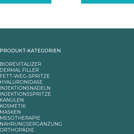
29,75€
21,42€.
PRODUKT-KATEGORIEN
BIOREVITALIZER
DERMAL FILLER
FETT-WEG-SPRITZE
HYALURONIDASE
INJEKTIONSNADELN
INJEKTIONSSPRITZE
KANÜLEN
KOSMETIK
MASKEN
MESOTHERAPIE
NAHRUNGSERGÄNZUNG
ORTHOPÄDIE