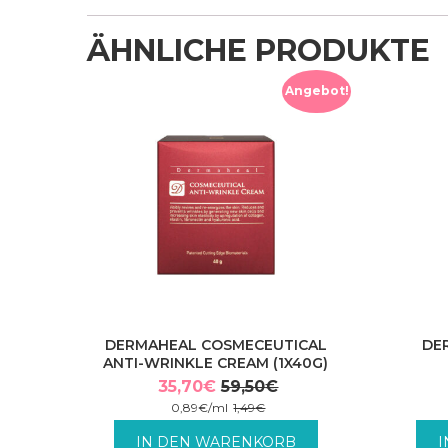
ÄHNLICHE PRODUKTE
Angebot!
DERMAHEAL COSMECEUTICAL
DE
ANTI-WRINKLE CREAM (1X40G)
35,70
€
59,50
€
Ursprünglicher
Aktueller
0,89
€
/
ml
1,49
€
Preis
Preis
inkl. MwSt. zzgl. Versandkosten.
inkl
IN DEN WARENKORB
war:
ist: