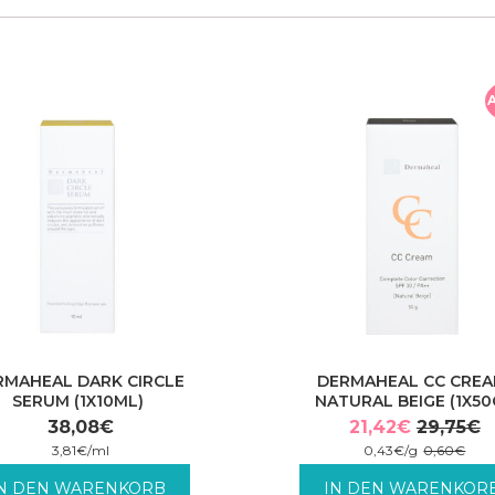
RMAHEAL DARK CIRCLE
DERMAHEAL CC CRE
SERUM (1X10ML)
NATURAL BEIGE (1X50
38,08
€
21,42
€
29,75
€
Ursprüng
Aktuelle
3,81
€
/
ml
0,43
€
/
g
0,60
€
Preis
Preis
. MwSt. zzgl. Versandkosten.
inkl. MwSt. zzgl. Versandkos
IN DEN WARENKORB
IN DEN WARENKOR
war:
ist: