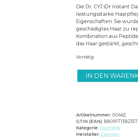
Die Dr. CYJ iDr Instant D
leistungsstarke Haarpfl
Eigenschaften. Sie wurd
geschädigtes Haar zu rep
Kombination aus Peptide
das Haar gestärkt, gesc
Vorrätig
IN DEN WAREN
Dr.CYJ
iDr
Instant
Damage
Repair
Hair
Artikelnummer:
00462
Mask
GTIN (EAN):
8809171382357
(100ml)
Kategorie:
Kosmetik
Menge
Hersteller:
Caregen