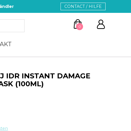
ändler
CONTACT / HILFE
0
AKT
YJ IDR INSTANT DAMAGE
ASK (100ML)
ZUM WARENKORB
WEITER EINKAUFEN
sten