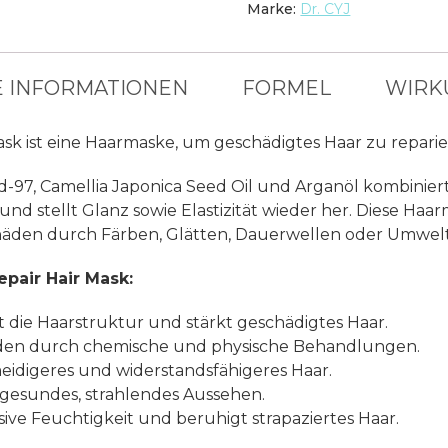
Marke:
Dr. CYJ
E INFORMATIONEN
FORMEL
WIRK
sk ist eine Haarmaske, um geschädigtes Haar zu repariere
d-97, Camellia Japonica Seed Oil und Arganöl kombiniert,
 und stellt Glanz sowie Elastizität wieder her. Diese Haa
häden durch Färben, Glätten, Dauerwellen oder Umwelt
epair Hair Mask:
 die Haarstruktur und stärkt geschädigtes Haar.
den durch chemische und physische Behandlungen.
idigeres und widerstandsfähigeres Haar.
 gesundes, strahlendes Aussehen.
ive Feuchtigkeit und beruhigt strapaziertes Haar.