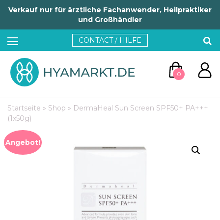
Verkauf nur für ärztliche Fachanwender, Heilpraktiker
und Großhändler
CONTACT / HILFE
0
Startseite
»
Shop
»
DermaHeal Sun Screen SPF50+ PA+++
(1x50g)
Angebot!
ZUM WARENKORB
WEITER EINKAUFEN