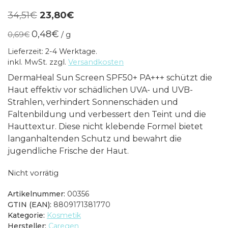
Ursprünglicher
Aktueller
34,51
€
23,80
€
Preis
Preis
0,48
€
0,69
€
/
g
war:
ist:
Lieferzeit: 2-4 Werktage.
34,51€
23,80€.
inkl. MwSt.
zzgl.
Versandkosten
DermaHeal Sun Screen SPF50+ PA+++ schützt die
Haut effektiv vor schädlichen UVA- und UVB-
Strahlen, verhindert Sonnenschäden und
Faltenbildung und verbessert den Teint und die
Hauttextur. Diese nicht klebende Formel bietet
langanhaltenden Schutz und bewahrt die
jugendliche Frische der Haut.
Nicht vorrätig
Artikelnummer:
00356
GTIN (EAN):
8809171381770
Kategorie:
Kosmetik
Hersteller:
Caregen