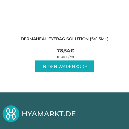
DERMAHEAL EYEBAG SOLUTION (5×1.5ML)
78,54
€
10,47
€
/
ml
inkl. MwSt. zzgl. Versandkosten.
IN DEN WARENKORB