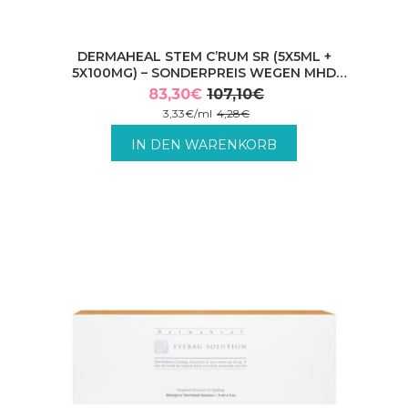
DERMAHEAL STEM C’RUM SR (5X5ML +
5X100MG) – SONDERPREIS WEGEN MHD
11/2026
83,30
€
107,10
€
Ursprünglicher
Aktueller
3,33
€
/
ml
4,28
€
Preis
Preis
inkl. MwSt. zzgl. Versandkosten.
IN DEN WARENKORB
war:
ist:
107,10€
83,30€.