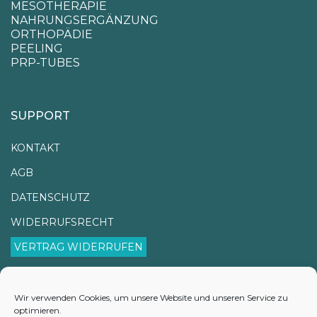
MESOTHERAPIE
NAHRUNGSERGÄNZUNG
ORTHOPÄDIE
PEELING
PRP-TUBES
SUPPORT
KONTAKT
AGB
DATENSCHUTZ
WIDERRUFSRECHT
VERTRAG WIDERRUFEN
IMPRESSUM
VERSANDINFORMATIONEN
Wir verwenden Cookies, um unsere Website und unseren Service zu
optimieren.