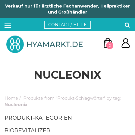
Verkauf nur für ärztliche Fachanwender, Heilpraktiker
und Großhändler
CONTACT / HILFE
0
NUCLEONIX
Home
/
Produkte from "Produkt-Schlagwörter" by tag:
ZUM WARENKORB
Nucleonix
PRODUKT-KATEGORIEN
WEITER EINKAUFEN
BIOREVITALIZER