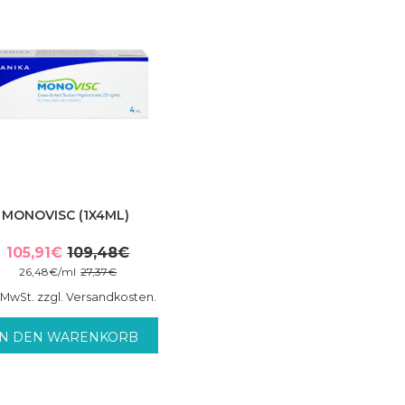
MONOVISC (1X4ML)
105,91
€
109,48
€
Ursprünglicher
Aktueller
26,48
€
/
ml
27,37
€
Preis
Preis
. MwSt. zzgl. Versandkosten.
war:
ist:
109,48€
105,91€.
IN DEN WARENKORB