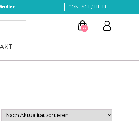
ändler
CONTACT / HILFE
0
AKT
ZUM WARENKORB
WEITER EINKAUFEN