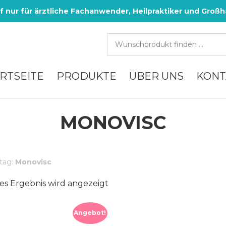
f nur für ärztliche Fachanwender, Heilpraktiker und Großh
RTSEITE
PRODUKTE
ÜBER UNS
KONT
MONOVISC
 tag:
Monovisc
es Ergebnis wird angezeigt
Angebot!