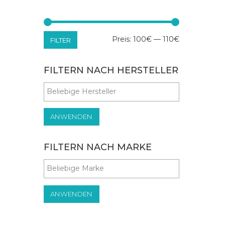
Min.
Max.
Preis:
100€
—
110€
FILTER
Preis
Preis
FILTERN NACH HERSTELLER
ANWENDEN
FILTERN NACH MARKE
ANWENDEN