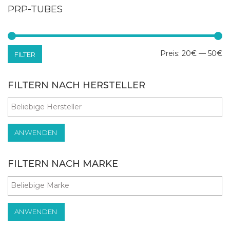
PRP-TUBES
Mi
Ma
Preis:
20€
—
50€
FILTER
Pr
Pr
FILTERN NACH HERSTELLER
ANWENDEN
FILTERN NACH MARKE
ANWENDEN