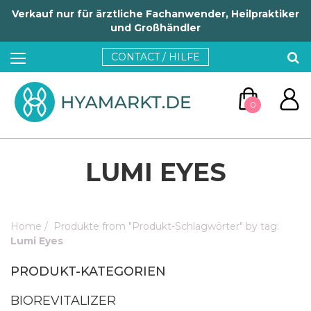
Verkauf nur für ärztliche Fachanwender, Heilpraktiker
und Großhändler
CONTACT / HILFE
0
LUMI EYES
Home
/
Produkte from "Produkt-Schlagwörter" by tag:
ZUM WARENKORB
Lumi Eyes
PRODUKT-KATEGORIEN
WEITER EINKAUFEN
BIOREVITALIZER