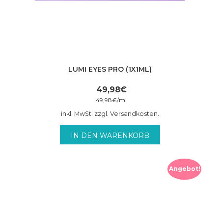
LUMI EYES PRO (1X1ML)
49,98
€
49,98
€
/
ml
inkl. MwSt. zzgl. Versandkosten.
IN DEN WARENKORB
Angebot!