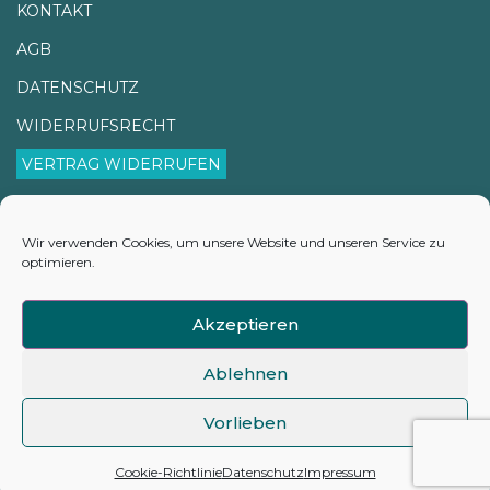
KONTAKT
AGB
DATENSCHUTZ
WIDERRUFSRECHT
VERTRAG WIDERRUFEN
IMPRESSUM
VERSANDINFORMATIONEN
Wir verwenden Cookies, um unsere Website und unseren Service zu
optimieren.
LIEFERZEITEN
COOKIE-RICHTLINIE (EU)
Akzeptieren
Ablehnen
Vorlieben
©2026 hyamarkt.de
Cookie-Richtlinie
Datenschutz
Impressum