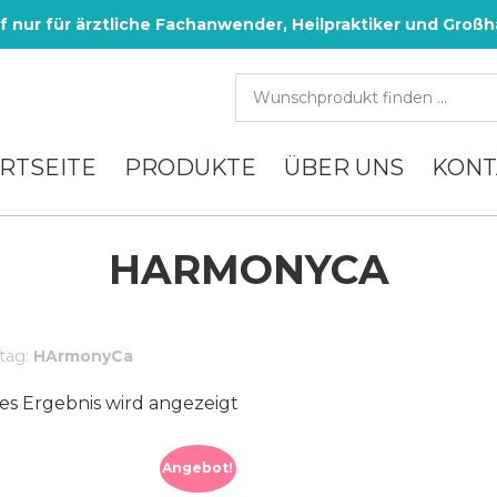
f nur für ärztliche Fachanwender, Heilpraktiker und Großh
RTSEITE
PRODUKTE
ÜBER UNS
KONT
HARMONYCA
 tag:
HArmonyCa
es Ergebnis wird angezeigt
Angebot!