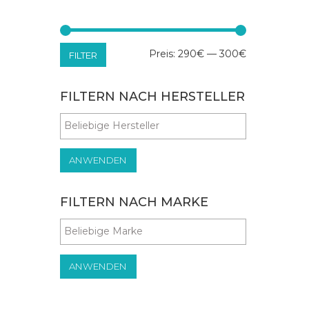
Min.
Max.
Preis:
290€
—
300€
FILTER
Preis
Preis
FILTERN NACH HERSTELLER
ANWENDEN
FILTERN NACH MARKE
ANWENDEN