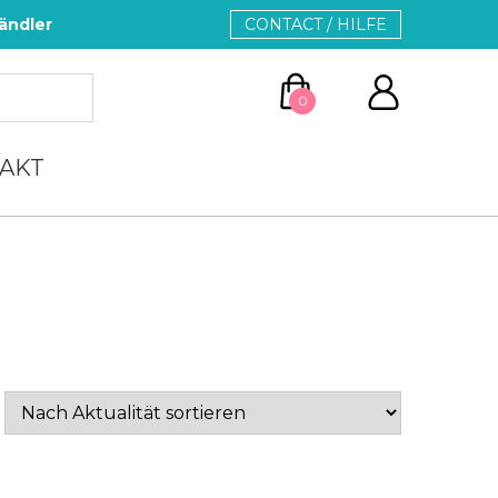
ändler
CONTACT / HILFE
0
AKT
ZUM WARENKORB
WEITER EINKAUFEN