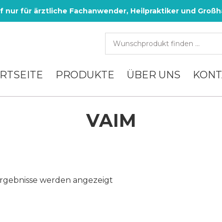
f nur für ärztliche Fachanwender, Heilpraktiker und Großh
RTSEITE
PRODUKTE
ÜBER UNS
KONT
VAIM
Nach
Ergebnisse werden angezeigt
Aktualität
sortiert