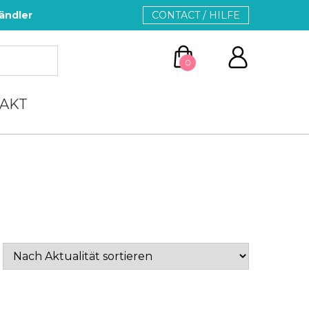
ändler
CONTACT / HILFE
0
AKT
ZUM WARENKORB
WEITER EINKAUFEN