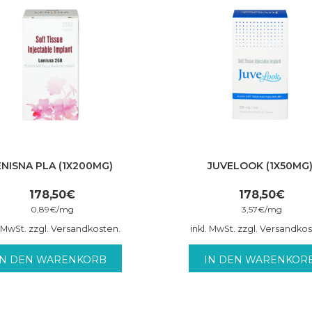
ENISNA PLA (1X200MG)
JUVELOOK (1X50MG
178,50
€
178,50
€
0,89
€
/
mg
3,57
€
/
mg
. MwSt. zzgl. Versandkosten.
inkl. MwSt. zzgl. Versandko
IN DEN WARENKORB
IN DEN WARENKOR