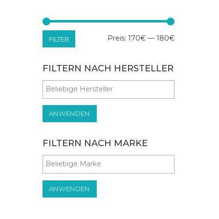
Min.
Max.
Preis:
170€
—
180€
FILTER
Preis
Preis
FILTERN NACH HERSTELLER
ANWENDEN
FILTERN NACH MARKE
ANWENDEN