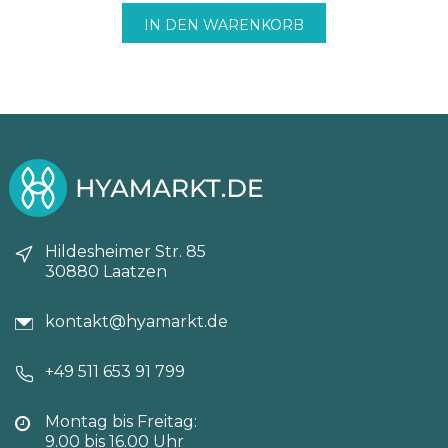
71,40€
65,45€.
IN DEN WARENKORB
Hildesheimer Str. 85
30880 Laatzen
kontakt@hyamarkt.de
+49 511 653 91 799
Montag bis Freitag:
9.00 bis 16.00 Uhr