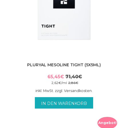
PLURYAL MESOLINE TIGHT (5X5ML)
65,45
€
71,40
€
Ursprünglicher
Aktueller
2,62
€
/
ml
2,86
€
Preis
Preis
inkl. MwSt. zzgl. Versandkosten.
war:
ist:
71,40€
65,45€.
IN DEN WARENKORB
Angebot!