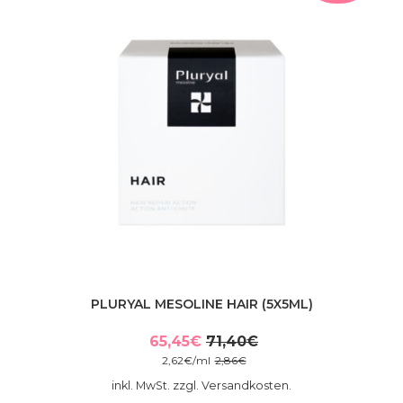
PLURYAL MESOLINE HAIR (5X5ML)
65,45
€
71,40
€
Ursprünglicher
Aktueller
2,62
€
/
ml
2,86
€
Preis
Preis
inkl. MwSt. zzgl. Versandkosten.
war:
ist: