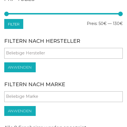
Mi
Ma
Preis:
50€
—
130€
FILTER
Pr
Pr
FILTERN NACH HERSTELLER
ANWENDEN
FILTERN NACH MARKE
ANWENDEN