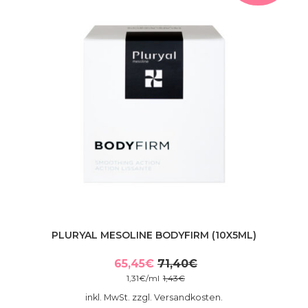
PLURYAL MESOLINE BODYFIRM (10X5ML)
65,45
€
71,40
€
Ursprünglicher
Aktueller
1,31
€
/
ml
1,43
€
Preis
Preis
inkl. MwSt. zzgl. Versandkosten.
war:
ist: