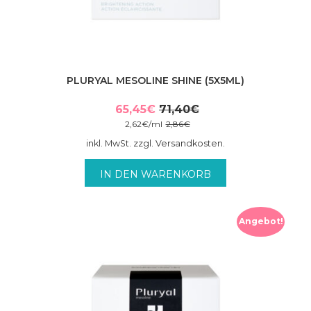
PLURYAL MESOLINE SHINE (5X5ML)
65,45
€
71,40
€
Ursprünglicher
Aktueller
2,62
€
/
ml
2,86
€
Preis
Preis
inkl. MwSt. zzgl. Versandkosten.
war:
ist:
71,40€
65,45€.
IN DEN WARENKORB
Angebot!