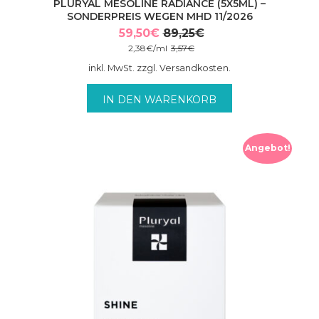
PLURYAL MESOLINE RADIANCE (5X5ML) –
SONDERPREIS WEGEN MHD 11/2026
59,50
€
89,25
€
Ursprünglicher
Aktueller
2,38
€
/
ml
3,57
€
Preis
Preis
inkl. MwSt. zzgl. Versandkosten.
war:
ist:
89,25€
59,50€.
IN DEN WARENKORB
Angebot!