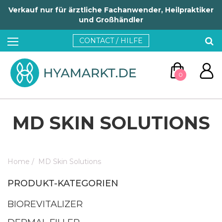
Verkauf nur für ärztliche Fachanwender, Heilpraktiker
und Großhändler
CONTACT / HILFE
0
MD SKIN SOLUTIONS
Home
/
MD Skin Solutions
ZUM WARENKORB
PRODUKT-KATEGORIEN
WEITER EINKAUFEN
BIOREVITALIZER