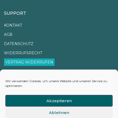
SUPPORT
KONTAKT
AGB
DATENSCHUTZ
WIDERRUFSRECHT
VERTRAG WIDERRUFEN
IMPRESSUM
VERSANDINFORMATIONEN
Wir verwenden Cookies, um unsere Website und unseren Service zu
optimieren.
LIEFERZEITEN
COOKIE-RICHTLINIE (EU)
Akzeptieren
Ablehnen