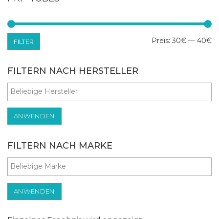
Mi
Ma
Preis:
30€
—
40€
FILTER
Pr
Pr
FILTERN NACH HERSTELLER
ANWENDEN
FILTERN NACH MARKE
ANWENDEN