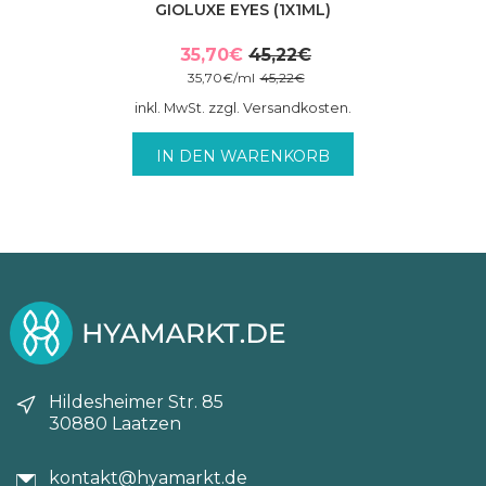
GIOLUXE EYES (1X1ML)
35,70
€
45,22
€
Ursprünglicher
Aktueller
35,70
€
/
ml
45,22
€
Preis
Preis
inkl. MwSt. zzgl. Versandkosten.
war:
ist:
45,22€
35,70€.
IN DEN WARENKORB
Hildesheimer Str. 85
30880 Laatzen
kontakt@hyamarkt.de