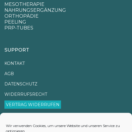
MESOTHERAPIE
NAHRUNGSERGÄNZUNG
ORTHOPÄDIE
PEELING
PRP-TUBES
SUPPORT
KONTAKT
AGB
DATENSCHUTZ
WIDERRUFSRECHT
VERTRAG WIDERRUFEN
IMPRESSUM
VERSANDINFORMATIONEN
Wir verwenden Cookies, um unsere Website und unseren Service zu
optimieren.