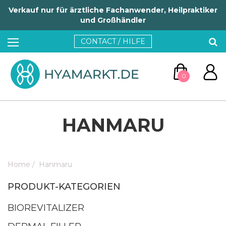
Verkauf nur für ärztliche Fachanwender, Heilpraktiker
und Großhändler
CONTACT / HILFE
0
HANMARU
Home
/
Hanmaru
ZUM WARENKORB
PRODUKT-KATEGORIEN
WEITER EINKAUFEN
BIOREVITALIZER