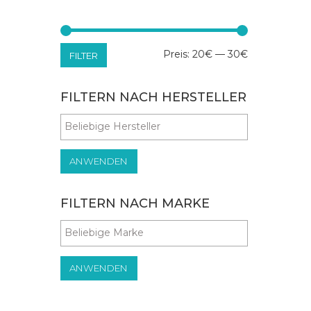
Min.
Max.
Preis:
20€
—
30€
FILTER
Preis
Preis
FILTERN NACH HERSTELLER
ANWENDEN
FILTERN NACH MARKE
ANWENDEN