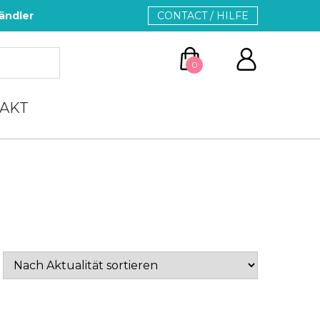
ändler
CONTACT / HILFE
0
AKT
ZUM WARENKORB
WEITER EINKAUFEN