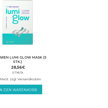
REN LUMI GLOW MASK (5
STK.)
28,56
€
5,71
€
/
St.
. MwSt. zzgl. Versandkosten.
IN DEN WARENKORB