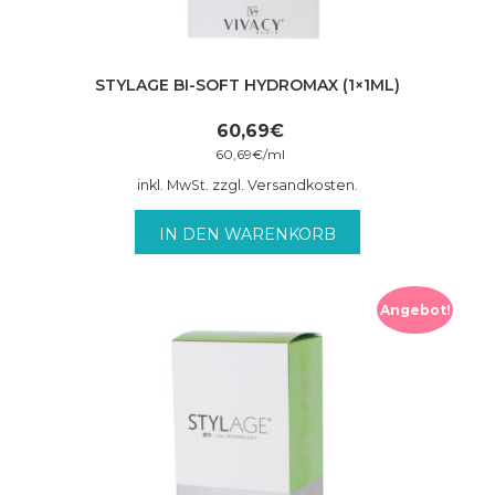
STYLAGE BI-SOFT HYDROMAX (1×1ML)
60,69
€
60,69
€
/
ml
inkl. MwSt. zzgl. Versandkosten.
IN DEN WARENKORB
Angebot!