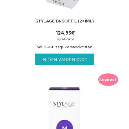
STYLAGE BI-SOFT L (2×1ML)
124,95
€
10,41
€
/
ml
inkl. MwSt. zzgl. Versandkosten.
IN DEN WARENKORB
Angebot!