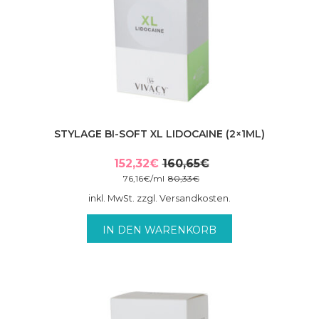
STYLAGE BI-SOFT XL LIDOCAINE (2×1ML)
152,32
€
160,65
€
Ursprünglicher
Aktueller
76,16
€
/
ml
80,33
€
Preis
Preis
inkl. MwSt. zzgl. Versandkosten.
war:
ist:
160,65€
152,32€.
IN DEN WARENKORB