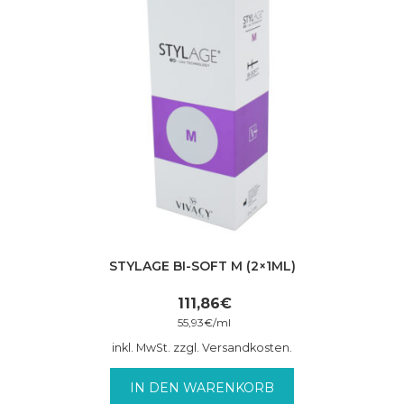
STYLAGE BI-SOFT M (2×1ML)
111,86
€
55,93
€
/
ml
inkl. MwSt. zzgl. Versandkosten.
IN DEN WARENKORB