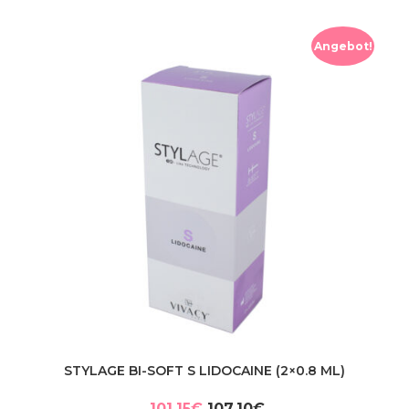
Angebot!
STYLAGE BI-SOFT S LIDOCAINE (2×0.8 ML)
101,15
€
107,10
€