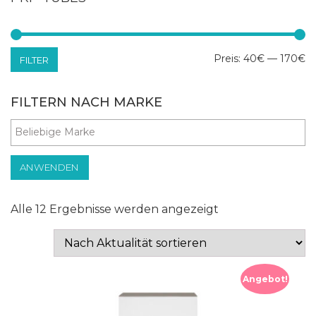
Mi
Ma
Preis:
40€
—
170€
FILTER
Pr
Pr
FILTERN NACH MARKE
ANWENDEN
Nach
Alle 12 Ergebnisse werden angezeigt
Aktualität
sortiert
Angebot!