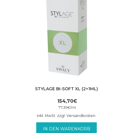
STYLAGE BI-SOFT XL (2×1ML)
154,70
€
77,35
€
/
ml
inkl. MwSt. zzgl. Versandkosten.
IN DEN WARENKORB