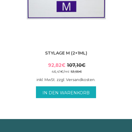
STYLAGE M (2×1ML)
92,82
€
107,10
€
Ursprünglicher
Aktueller
46,41
€
/
ml
53,55
€
Preis
Preis
inkl. MwSt. zzgl. Versandkosten.
war:
ist:
107,10€
92,82€.
IN DEN WARENKORB