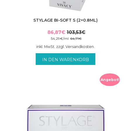
STYLAGE BI-SOFT S (2×0.8ML)
86,87
€
103,53
€
Ursprünglicher
Aktueller
54,29
€
/
ml
64,71
€
Preis
Preis
inkl. MwSt. zzgl. Versandkosten.
war:
ist:
103,53€
86,87€.
IN DEN WARENKORB
Angebot!