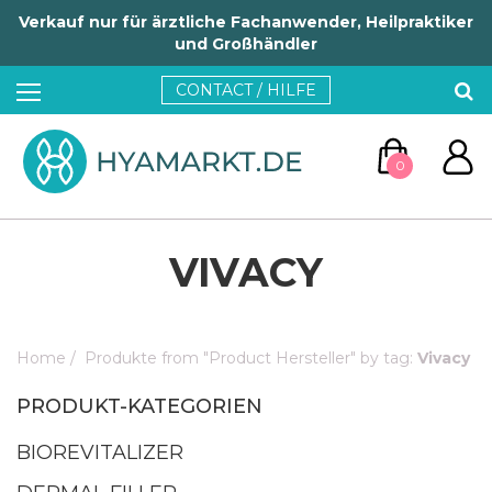
Verkauf nur für ärztliche Fachanwender, Heilpraktiker
und Großhändler
CONTACT / HILFE
0
VIVACY
Home
/
Produkte from "Product Hersteller" by tag:
Vivacy
ZUM WARENKORB
PRODUKT-KATEGORIEN
WEITER EINKAUFEN
BIOREVITALIZER