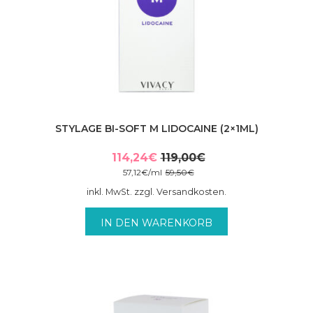
STYLAGE BI-SOFT M LIDOCAINE (2×1ML)
114,24
€
119,00
€
Ursprünglicher
Aktueller
57,12
€
/
ml
59,50
€
Preis
Preis
inkl. MwSt. zzgl. Versandkosten.
war:
ist:
119,00€
114,24€.
IN DEN WARENKORB