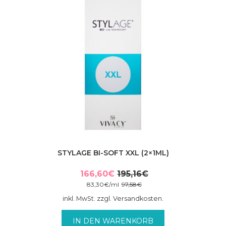
STYLAGE BI-SOFT XXL (2×1ML)
166,60
€
195,16
€
Ursprünglicher
Aktueller
83,30
€
/
ml
97,58
€
Preis
Preis
inkl. MwSt. zzgl. Versandkosten.
war:
ist:
195,16€
166,60€.
IN DEN WARENKORB