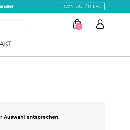
ändler
CONTACT / HILFE
0
AKT
ZUM WARENKORB
WEITER EINKAUFEN
r Auswahl entsprechen.