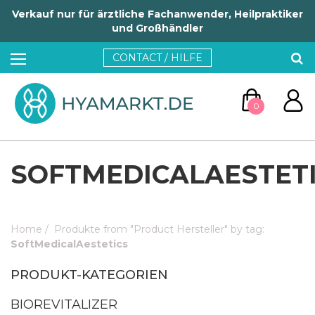
Verkauf nur für ärztliche Fachanwender, Heilpraktiker
und Großhändler
CONTACT / HILFE
0
SOFTMEDICALAESTET
Home
/
Produkte from "Product Hersteller" by tag:
ZUM WARENKORB
SoftMedicalAestetics
PRODUKT-KATEGORIEN
WEITER EINKAUFEN
BIOREVITALIZER