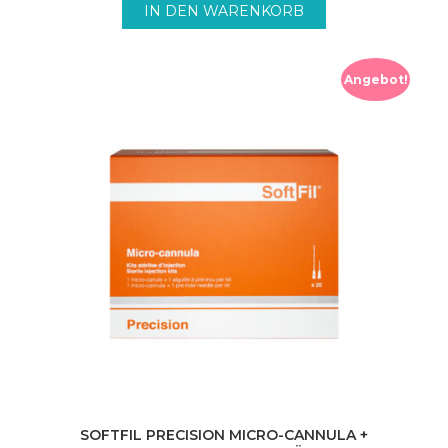
113,05€
101,15€.
IN DEN WARENKORB
Angebot!
SOFTFIL PRECISION MICRO-CANNULA +