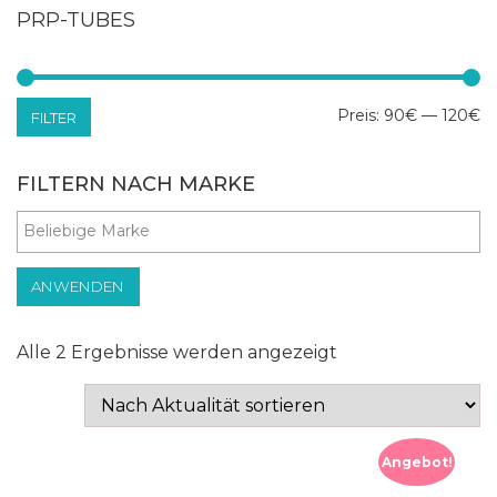
PRP-TUBES
Mi
Ma
Preis:
90€
—
120€
FILTER
Pr
Pr
FILTERN NACH MARKE
ANWENDEN
Nach
Alle 2 Ergebnisse werden angezeigt
Aktualität
sortiert
Angebot!