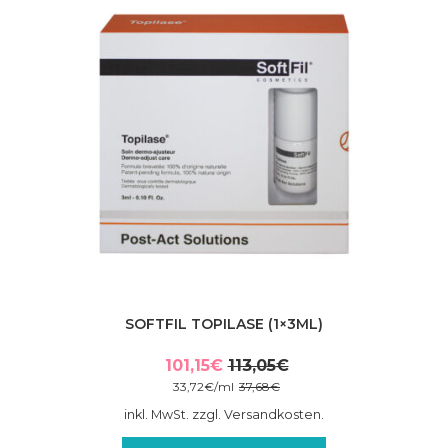
SOFTFIL TOPILASE (1×3ML)
101,15
€
113,05
€
Ursprünglicher
Aktueller
33,72
€
/
ml
37,68
€
Preis
Preis
inkl. MwSt. zzgl. Versandkosten.
war:
ist: