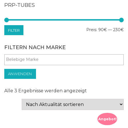
PRP-TUBES
Mi
Ma
Preis:
90€
—
230€
FILTER
Pr
Pr
FILTERN NACH MARKE
ANWENDEN
Nach
Alle 3 Ergebnisse werden angezeigt
Aktualität
sortiert
Angebot!