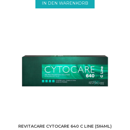
273,70€
226,10€.
IN DEN WARENKORB
REVITACARE CYTOCARE 640 C LINE (5X4ML)