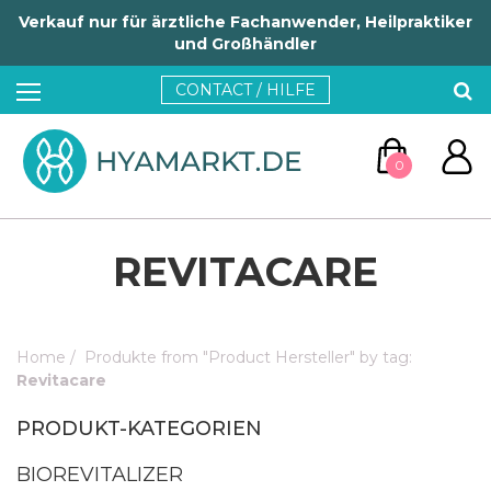
Verkauf nur für ärztliche Fachanwender, Heilpraktiker
und Großhändler
CONTACT / HILFE
0
REVITACARE
Home
/
Produkte from "Product Hersteller" by tag:
ZUM WARENKORB
Revitacare
PRODUKT-KATEGORIEN
WEITER EINKAUFEN
BIOREVITALIZER