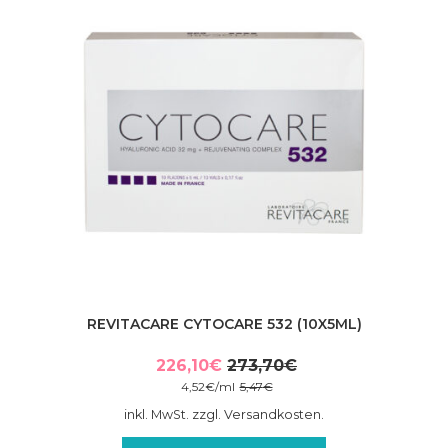
REVITACARE CYTOCARE 532 (10X5ML)
226,10
€
273,70
€
Ursprünglicher
Aktueller
4,52
€
/
ml
5,47
€
Preis
Preis
inkl. MwSt. zzgl. Versandkosten.
war:
ist: