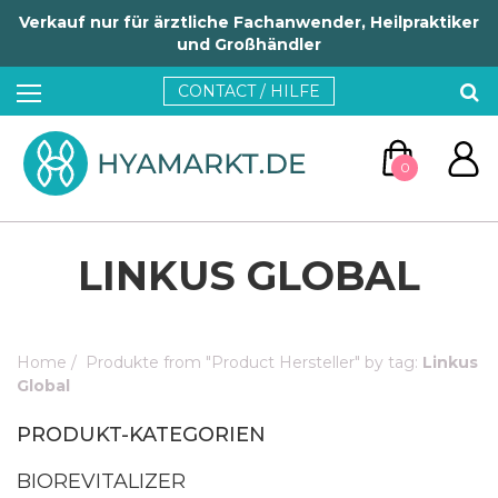
Verkauf nur für ärztliche Fachanwender, Heilpraktiker
und Großhändler
CONTACT / HILFE
0
LINKUS GLOBAL
Home
/
Produkte from "Product Hersteller" by tag:
Linkus
ZUM WARENKORB
Global
PRODUKT-KATEGORIEN
WEITER EINKAUFEN
BIOREVITALIZER