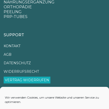
NAHRUNGSERGÄNZUNG
ORTHOPÄDIE
PEELING
PRP-TUBES
SUPPORT
KONTAKT
AGB
DATENSCHUTZ
WIDERRUFSRECHT
VERTRAG WIDERRUFEN
IMPRESSUM
VERSANDINFORMATIONEN
Wir verwenden Cookies, um unsere Website und unseren Service zu
optimieren.
LIEFERZEITEN