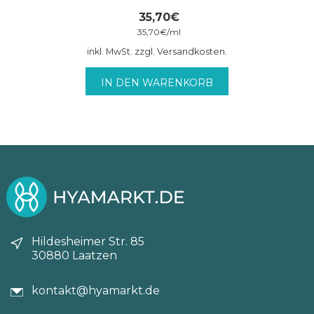
35,70
€
35,70
€
/
ml
inkl. MwSt. zzgl. Versandkosten.
IN DEN WARENKORB
Hildesheimer Str. 85
30880 Laatzen
kontakt@hyamarkt.de