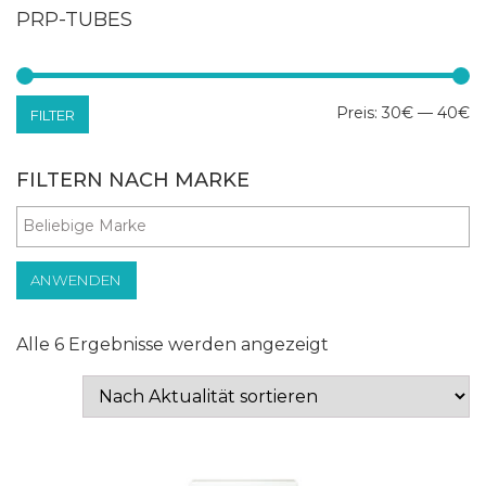
PRP-TUBES
Mi
Ma
Preis:
30€
—
40€
FILTER
Pr
Pr
FILTERN NACH MARKE
ANWENDEN
Nach
Alle 6 Ergebnisse werden angezeigt
Aktualität
sortiert