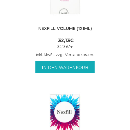
NEXFILL VOLUME (1X1ML)
32,13
€
32,13
€
/
ml
inkl. MwSt. zzgl. Versandkosten.
IN DEN WARENKORB