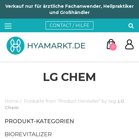
Verkauf nur für ärztliche Fachanwender, Heilpraktiker
und Großhändler
CONTACT / HILFE
0
LG CHEM
Home
/
Produkte from "Product Hersteller" by tag:
LG
ZUM WARENKORB
Chem
PRODUKT-KATEGORIEN
WEITER EINKAUFEN
BIOREVITALIZER