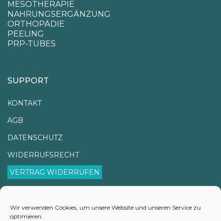
MESOTHERAPIE
NAHRUNGSERGÄNZUNG
ORTHOPÄDIE
PEELING
PRP-TUBES
SUPPORT
KONTAKT
AGB
DATENSCHUTZ
WIDERRUFSRECHT
VERTRAG WIDERRUFEN
IMPRESSUM
VERSANDINFORMATIONEN
Wir verwenden Cookies, um unsere Website und unseren Service zu
optimieren.