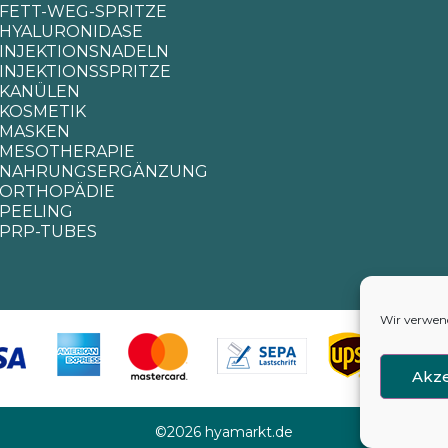
FETT-WEG-SPRITZE
HYALURONIDASE
INJEKTIONSNADELN
INJEKTIONSSPRITZE
KANÜLEN
KOSMETIK
MASKEN
MESOTHERAPIE
NAHRUNGSERGÄNZUNG
ORTHOPÄDIE
PEELING
PRP-TUBES
Wir verwend
Akze
©2026 hyamarkt.de