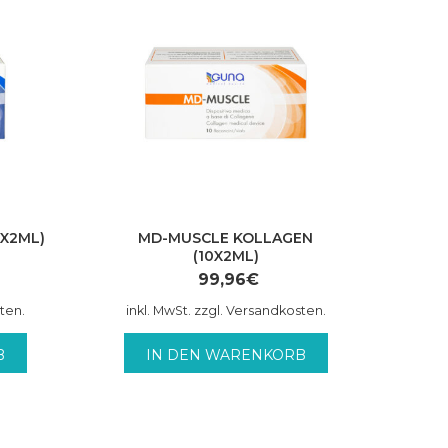
0X2ML)
MD-MUSCLE KOLLAGEN
(10X2ML)
99,96
€
sten.
inkl. MwSt. zzgl. Versandkosten.
B
IN DEN WARENKORB