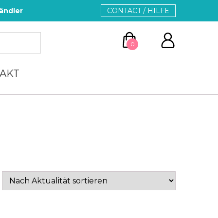
ändler
CONTACT / HILFE
0
AKT
ZUM WARENKORB
WEITER EINKAUFEN