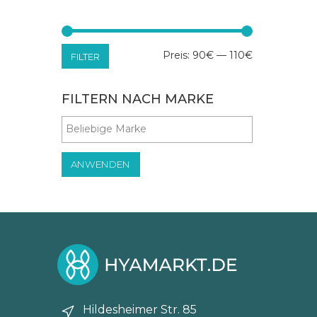
Min.
Max.
Preis:
90€
—
110€
FILTER
Preis
Preis
FILTERN NACH MARKE
ANWENDEN
Hildesheimer Str. 85