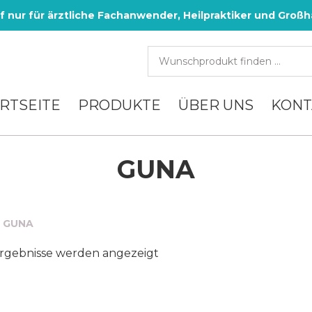
f nur für ärztliche Fachanwender, Heilpraktiker und Großh
RTSEITE
PRODUKTE
ÜBER UNS
KONT
GUNA
:
GUNA
Nach
Ergebnisse werden angezeigt
Aktualität
sortiert