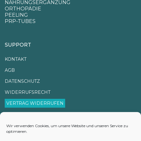
NAHRUNGSERGÄNZUNG
ORTHOPÄDIE
PEELING
PRP-TUBES
SUPPORT
KONTAKT
AGB
DATENSCHUTZ
WIDERRUFSRECHT
VERTRAG WIDERRUFEN
IMPRESSUM
VERSANDINFORMATIONEN
Wir verwenden Cookies, um unsere Website und unseren Service zu
optimieren.
LIEFERZEITEN