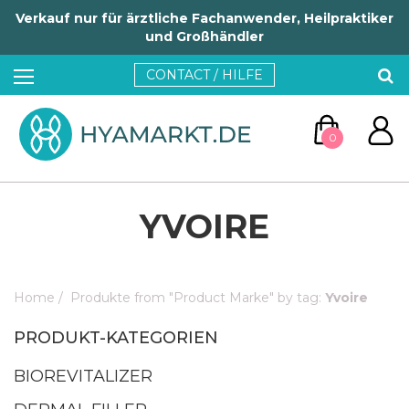
Verkauf nur für ärztliche Fachanwender, Heilpraktiker
und Großhändler
CONTACT / HILFE
0
YVOIRE
Home
/
Produkte from "Product Marke" by tag:
Yvoire
ZUM WARENKORB
PRODUKT-KATEGORIEN
WEITER EINKAUFEN
BIOREVITALIZER