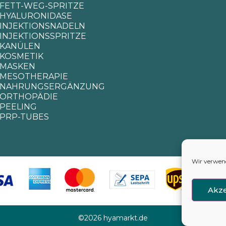
FETT-WEG-SPRITZE
HYALURONIDASE
INJEKTIONSNADELN
INJEKTIONSSPRITZE
KANÜLEN
KOSMETIK
MASKEN
MESOTHERAPIE
NAHRUNGSERGÄNZUNG
ORTHOPÄDIE
PEELING
PRP-TUBES
Wir verwend
Akze
©2026 hyamarkt.de