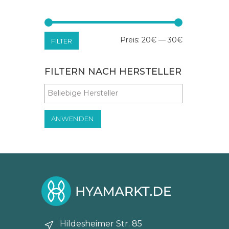
Min.
Max.
Preis:
20€
—
30€
FILTER
Preis
Preis
FILTERN NACH HERSTELLER
ANWENDEN
Hildesheimer Str. 85