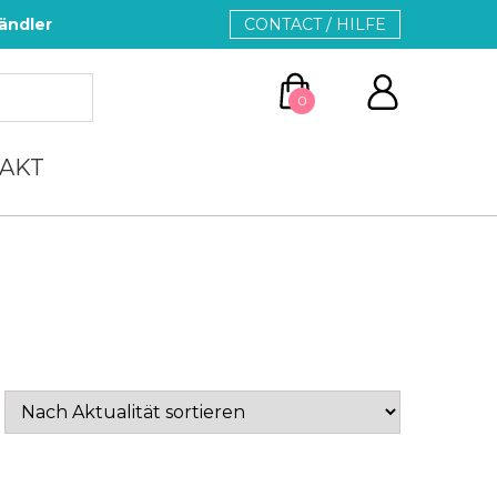
ändler
CONTACT / HILFE
0
AKT
ZUM WARENKORB
WEITER EINKAUFEN