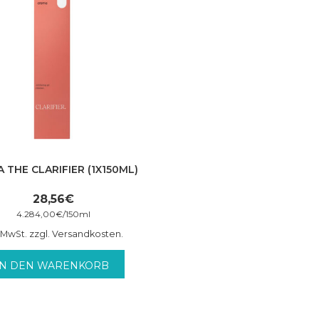
 THE CLARIFIER (1X150ML)
28,56
€
4.284,00
€
/
150
ml
. MwSt. zzgl. Versandkosten.
IN DEN WARENKORB