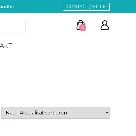
ändler
CONTACT / HILFE
0
AKT
ZUM WARENKORB
WEITER EINKAUFEN