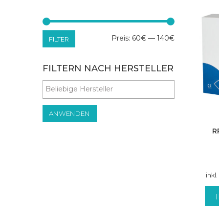
Min.
Max.
Preis:
60€
—
140€
FILTER
Preis
Preis
FILTERN NACH HERSTELLER
ANWENDEN
R
inkl