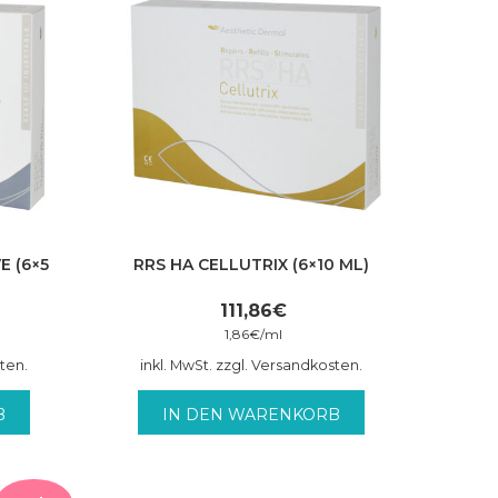
E (6×5
RRS HA CELLUTRIX (6×10 ML)
111,86
€
1,86
€
/
ml
sten.
inkl. MwSt. zzgl. Versandkosten.
B
IN DEN WARENKORB