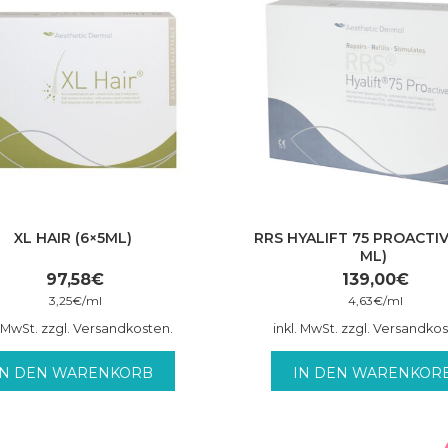
XL HAIR (6×5ML)
RRS HYALIFT 75 PROACTIV
ML)
97,58
€
139,00
€
3,25
€
/
ml
4,63
€
/
ml
. MwSt. zzgl. Versandkosten.
inkl. MwSt. zzgl. Versandko
IN DEN WARENKORB
IN DEN WARENKOR