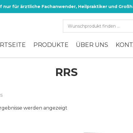
f nur für ärztliche Fachanwender, Heilpraktiker und Großh
RTSEITE
PRODUKTE
ÜBER UNS
KONT
RRS
S
Nach
Ergebnisse werden angezeigt
Aktualität
sortiert