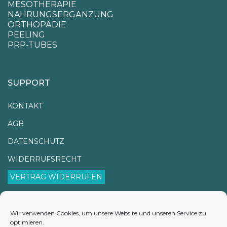
MESOTHERAPIE
NAHRUNGSERGÄNZUNG
ORTHOPÄDIE
PEELING
PRP-TUBES
SUPPORT
KONTAKT
AGB
DATENSCHUTZ
WIDERRUFSRECHT
VERTRAG WIDERRUFEN
IMPRESSUM
VERSANDINFORMATIONEN
Wir verwenden Cookies, um unsere Website und unseren Service zu
optimieren.