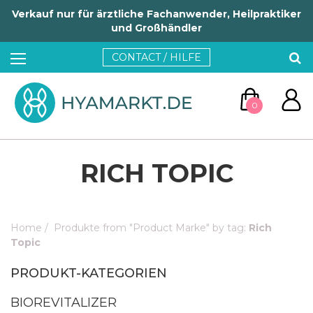
Verkauf nur für ärztliche Fachanwender, Heilpraktiker
und Großhändler
CONTACT / HILFE
0
RICH TOPIC
Home
/
Produkte from "Product Marke" by tag:
Rich
ZUM WARENKORB
Topic
PRODUKT-KATEGORIEN
WEITER EINKAUFEN
BIOREVITALIZER