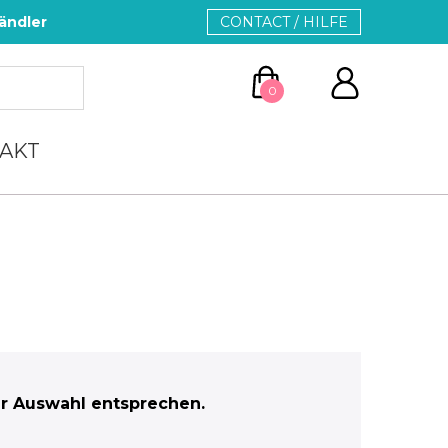
ändler
CONTACT / HILFE
0
AKT
ZUM WARENKORB
WEITER EINKAUFEN
r Auswahl entsprechen.