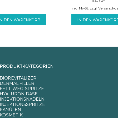
11,42
€
/
ml
inkl. MwSt. zzgl. Versandko
IN DEN WARENKORB
IN DEN WARENKOR
PRODUKT-KATEGORIEN
BIOREVITALIZER
DERMAL FILLER
FETT-WEG-SPRITZE
HYALURONIDASE
INJEKTIONSNADELN
INJEKTIONSSPRITZE
KANÜLEN
KOSMETIK