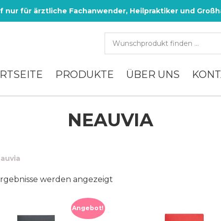
f nur für ärztliche Fachanwender, Heilpraktiker und Großh
RTSEITE
PRODUKTE
ÜBER UNS
KONT
NEAUVIA
auvia
Nach
Ergebnisse werden angezeigt
Aktualität
sortiert
Angebot!