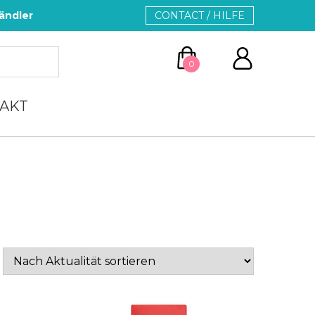
ändler
CONTACT / HILFE
0
AKT
ZUM WARENKORB
WEITER EINKAUFEN