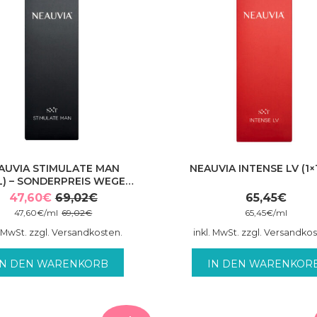
AUVIA STIMULATE MAN
NEAUVIA INTENSE LV (1×
ML) – SONDERPREIS WEGEN
MHD 10/2026
47,60
€
69,02
€
65,45
€
Ursprünglicher
Aktueller
47,60
€
/
ml
69,02
€
65,45
€
/
ml
Preis
Preis
. MwSt. zzgl. Versandkosten.
inkl. MwSt. zzgl. Versandko
war:
ist:
69,02€
47,60€.
IN DEN WARENKORB
IN DEN WARENKOR