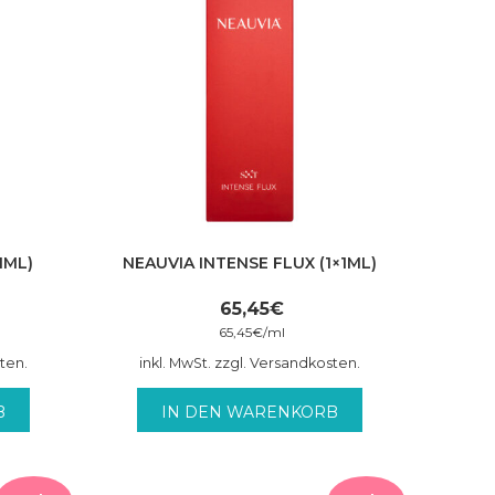
1ML)
NEAUVIA INTENSE FLUX (1×1ML)
65,45
€
65,45
€
/
ml
sten.
inkl. MwSt. zzgl. Versandkosten.
B
IN DEN WARENKORB