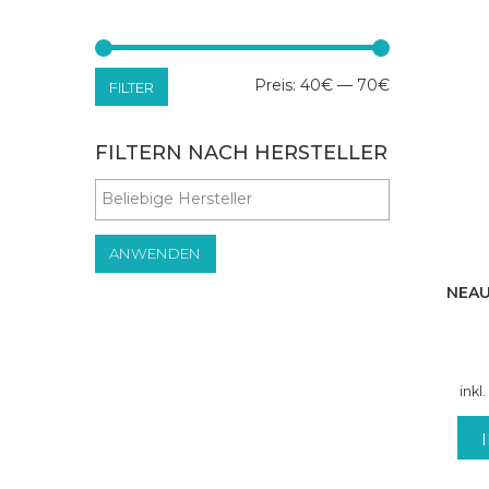
Min.
Max.
Preis:
40€
—
70€
FILTER
Preis
Preis
FILTERN NACH HERSTELLER
ANWENDEN
NEAU
inkl