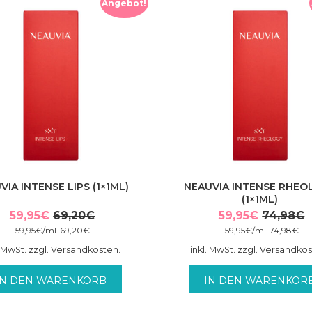
Angebot!
VIA INTENSE LIPS (1×1ML)
NEAUVIA INTENSE RHEO
(1×1ML)
59,95
€
69,20
€
59,95
€
74,98
€
Ursprünglicher
Aktueller
Ursprüng
Aktuelle
59,95
€
/
ml
69,20
€
59,95
€
/
ml
74,98
€
Preis
Preis
Preis
Preis
. MwSt. zzgl. Versandkosten.
inkl. MwSt. zzgl. Versandko
war:
ist:
war:
ist:
69,20€
59,95€.
74,98€
59,95€.
IN DEN WARENKORB
IN DEN WARENKOR