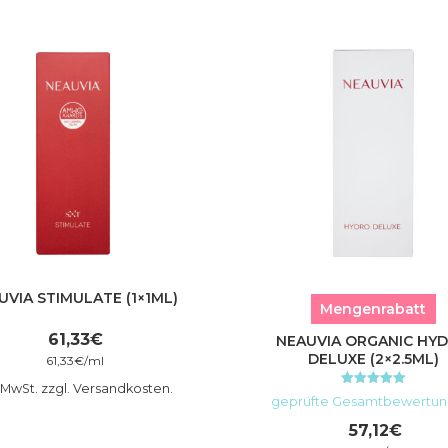
UVIA STIMULATE (1×1ML)
Mengenrabatt
61,33
€
NEAUVIA ORGANIC HY
DELUXE (2×2.5ML)
61,33
€
/
ml
. MwSt. zzgl. Versandkosten.
Bewertet mit
geprüfte Gesamtbewertu
5.00
von 5
57,12
€