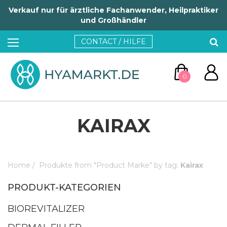
Verkauf nur für ärztliche Fachanwender, Heilpraktiker
und Großhändler
CONTACT / HILFE
0
KAIRAX
Home
/
Produkte from "Product Marke" by tag:
Kairax
ZUM WARENKORB
PRODUKT-KATEGORIEN
WEITER EINKAUFEN
BIOREVITALIZER