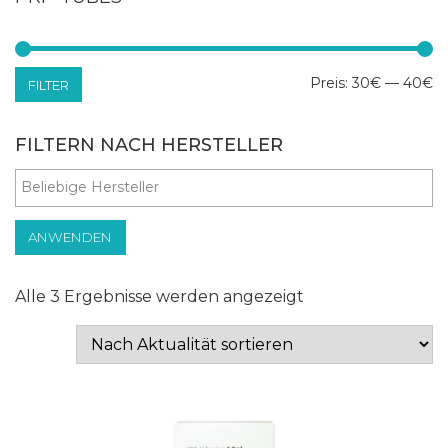
Mi
Ma
Preis:
30€
—
40€
FILTER
Pr
Pr
FILTERN NACH HERSTELLER
ANWENDEN
Nach
Alle 3 Ergebnisse werden angezeigt
Aktualität
sortiert