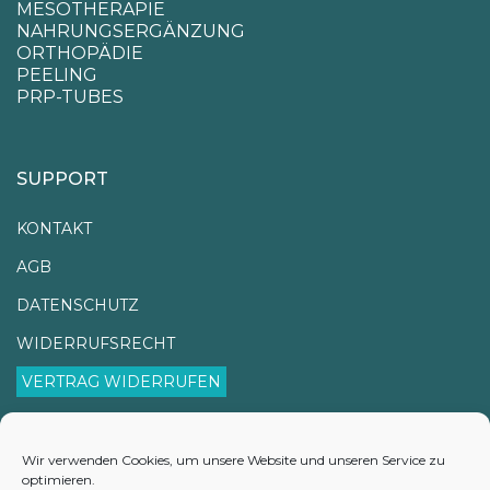
MESOTHERAPIE
NAHRUNGSERGÄNZUNG
ORTHOPÄDIE
PEELING
PRP-TUBES
SUPPORT
KONTAKT
AGB
DATENSCHUTZ
WIDERRUFSRECHT
VERTRAG WIDERRUFEN
IMPRESSUM
VERSANDINFORMATIONEN
Wir verwenden Cookies, um unsere Website und unseren Service zu
optimieren.