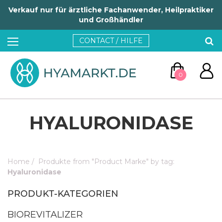
Verkauf nur für ärztliche Fachanwender, Heilpraktiker
und Großhändler
CONTACT / HILFE
0
HYALURONIDASE
Home
/
Produkte from "Product Marke" by tag:
ZUM WARENKORB
Hyaluronidase
PRODUKT-KATEGORIEN
WEITER EINKAUFEN
BIOREVITALIZER