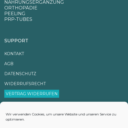
NAHRUNGSERGÄNZUNG
ORTHOPÄDIE
PEELING
PRP-TUBES
SUPPORT
KONTAKT
AGB
DATENSCHUTZ
WIDERRUFSRECHT
VERTRAG WIDERRUFEN
IMPRESSUM
VERSANDINFORMATIONEN
Wir verwenden Cookies, um unsere Website und unseren Service zu
optimieren.
LIEFERZEITEN