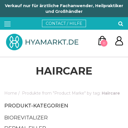
Verkauf nur für ärztliche Fachanwender, Heilpraktiker
und Großhändler
CONTACT / HILFE
0
HAIRCARE
Home
/
Produkte from "Product Marke" by tag:
Haircare
ZUM WARENKORB
PRODUKT-KATEGORIEN
WEITER EINKAUFEN
BIOREVITALIZER