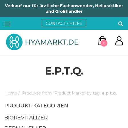
Verkauf nur für ärztliche Fachanwender, Heilpraktiker
und Großhändler
CONTACT / HILFE
0
E.P.T.Q.
Home
/
Produkte from "Product Marke" by tag:
e.p.t.q.
ZUM WARENKORB
PRODUKT-KATEGORIEN
WEITER EINKAUFEN
BIOREVITALIZER