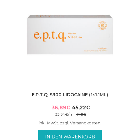
E.P.T.Q. S300 LIDOCAINE (1×1.1ML)
36,89
€
45,22
€
Ursprünglicher
Aktueller
33,54
€
/
ml
41,11
€
Preis
Preis
inkl. MwSt. zzgl. Versandkosten.
war:
ist:
45,22€
36,89€.
IN DEN WARENKORB