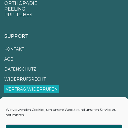
ORTHOPÄDIE
PEELING
PRP-TUBES
SUPPORT
KONTAKT
AGB
DATENSCHUTZ
WIDERRUFSRECHT
VERTRAG WIDERRUFEN
IMPRESSUM
VERSANDINFORMATIONEN
Wir verwenden Cookies, um unsere Website und unseren Service zu
optimieren.
LIEFERZEITEN