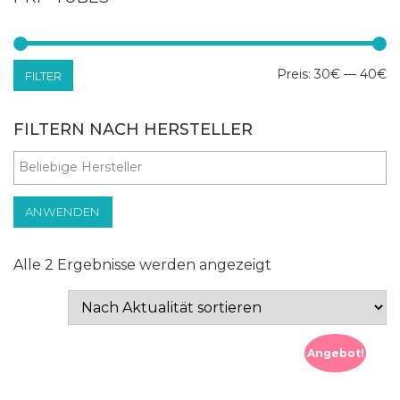
Mi
Ma
Preis:
30€
—
40€
FILTER
Pr
Pr
FILTERN NACH HERSTELLER
ANWENDEN
Nach
Alle 2 Ergebnisse werden angezeigt
Aktualität
sortiert
Angebot!