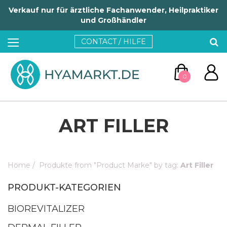
Verkauf nur für ärztliche Fachanwender, Heilpraktiker
und Großhändler
CONTACT / HILFE
0
ART FILLER
Home
/
Produkte from "Product Marke" by tag:
Art Filler
ZUM WARENKORB
PRODUKT-KATEGORIEN
WEITER EINKAUFEN
BIOREVITALIZER