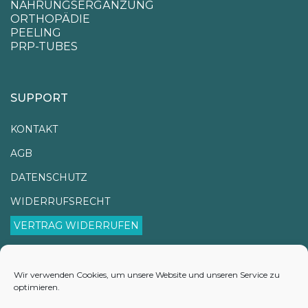
NAHRUNGSERGÄNZUNG
ORTHOPÄDIE
PEELING
PRP-TUBES
SUPPORT
KONTAKT
AGB
DATENSCHUTZ
WIDERRUFSRECHT
VERTRAG WIDERRUFEN
IMPRESSUM
VERSANDINFORMATIONEN
Wir verwenden Cookies, um unsere Website und unseren Service zu
optimieren.
LIEFERZEITEN