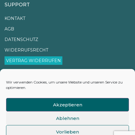
SUPPORT
KONTAKT
AGB
DATENSCHUTZ
WIDERRUFSRECHT
VERTRAG WIDERRUFEN
IMPRESSUM
VERSANDINFORMATIONEN
Wir verwenden Cookies, um unsere Website und unseren Service zu
optimieren.
LIEFERZEITEN
COOKIE-RICHTLINIE (EU)
Akzeptieren
Ablehnen
Vorlieben