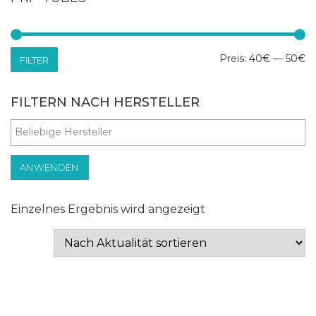
Mi
Ma
Preis:
40€
—
50€
FILTER
Pr
Pr
FILTERN NACH HERSTELLER
ANWENDEN
Einzelnes Ergebnis wird angezeigt