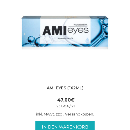
AMI EYES (1X2ML)
47,60
€
23,80
€
/
ml
inkl. MwSt. zzgl. Versandkosten.
IN DEN WARENKORB