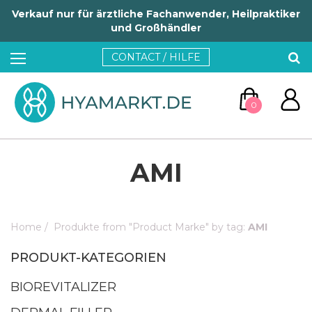
Verkauf nur für ärztliche Fachanwender, Heilpraktiker
und Großhändler
CONTACT / HILFE
0
AMI
Home
/
Produkte from "Product Marke" by tag:
AMI
ZUM WARENKORB
PRODUKT-KATEGORIEN
WEITER EINKAUFEN
BIOREVITALIZER